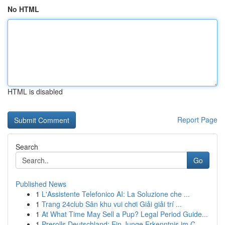
No HTML
HTML is disabled
Report Page
Search
Go
Published News
1
L'Assistente Telefonico AI: La Soluzione che ...
1
Trang 24club Sân khu vui chơi Giải giải trí ...
1
At What Time May Sell a Pup? Legal Period Guide...
1
Prerolls Deutschland: Ein Junge Erkenntnis im C...