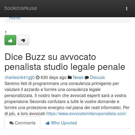
Home
bookmarkuse
Togg
navi
Home
1
Dice Buzz su avvocato
penalista studio legale penale
charlesn641gjj0
630 days ago
News
Discuss
Saremo lieti di programmare una consulenza primigenio per
valutare il azzardo e fornire una consulenza legale
personalizzata. Il nostro team che avvocati esperti sarà a vostra
propensione Secondo confutare a tutte le vostre domande e
fornire una protezione energico nel piana dei reati informatici. Per
di più, a loro avvocati
https://www.avvocatomilanopenalista.com/
Comments
Who Upvoted