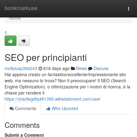
Home
bookmarkuse
Togg
navi
Home
1
SEO per principianti
mollyiusp394243
616 days ago
News
Discuss
Hai appena creato un fantastico/eccellente/impressionante sito
web, ma nessuno lo trova? Non ti preoccupare! Il SEO (Search
Engine Optimization), o ottimizzazione per i motori di ricerca, è la
chiave per rendere il
https://charliegdtq481395.wikistatement.com/user
Comments
Who Upvoted
Comments
Submit a Comment