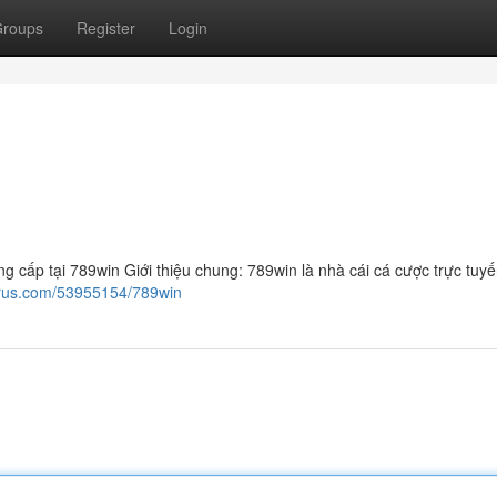
roups
Register
Login
ẳng cấp tại 789win Giới thiệu chung: 789win là nhà cái cá cược trực tuyế
gerus.com/53955154/789win