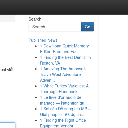
Search
Go
Published News
1
Download Quick Memory
Editor: Free and Fast
1
Finding the Best Dentist in
Reston, VA
1
Amazing The Amboseli-
bài viết
Tsavo West Adventure
Adven...
1
White Turkey Varieties: A
Thorough Handbook
1
Le livre d'or audio de
mariage — l'attention qu...
1
Soi cầu Đề song thủ MB –
Giải pháp lô 168 độ ch...
1
Finding the Right Office
Equipment Vendor i...