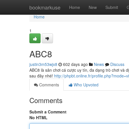
Home
bookmarkuse
Home
New
Submit
G
Home
1
ABC8
justin3m53wjx8
602 days ago
News
Discuss
ABC8 là sân chơi cá cược uy tín, đa dạng trò chơi và
sau đây nhé!
http://phpbt.online.fr/profile.php?mode
Comments
Who Upvoted
Comments
Submit a Comment
No HTML