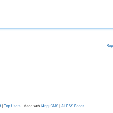
Rep
d
|
Top Users
| Made with
Kliqqi CMS
|
All RSS Feeds