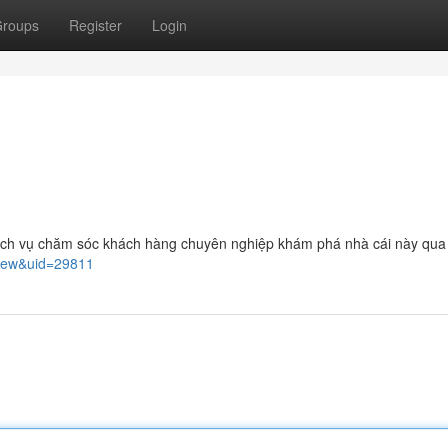
roups
Register
Login
 dịch vụ chăm sóc khách hàng chuyên nghiệp khám phá nhà cái này qua 
=view&uid=29811