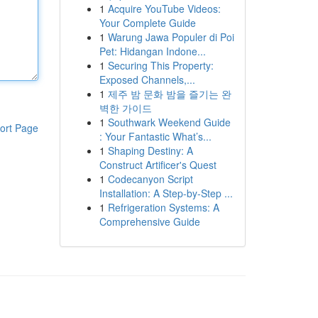
1
Acquire YouTube Videos:
Your Complete Guide
1
Warung Jawa Populer di Poi
Pet: Hidangan Indone...
1
Securing This Property:
Exposed Channels,...
1
제주 밤 문화 밤을 즐기는 완
벽한 가이드
1
Southwark Weekend Guide
ort Page
: Your Fantastic What’s...
1
Shaping Destiny: A
Construct Artificer's Quest
1
Codecanyon Script
Installation: A Step-by-Step ...
1
Refrigeration Systems: A
Comprehensive Guide