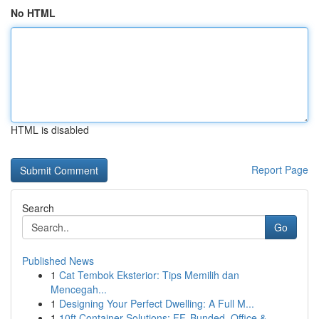
No HTML
HTML is disabled
Report Page
Search
Go
Published News
1
Cat Tembok Eksterior: Tips Memilih dan
Mencegah...
1
Designing Your Perfect Dwelling: A Full M...
1
10ft Container Solutions: FF, Bunded, Office & ...