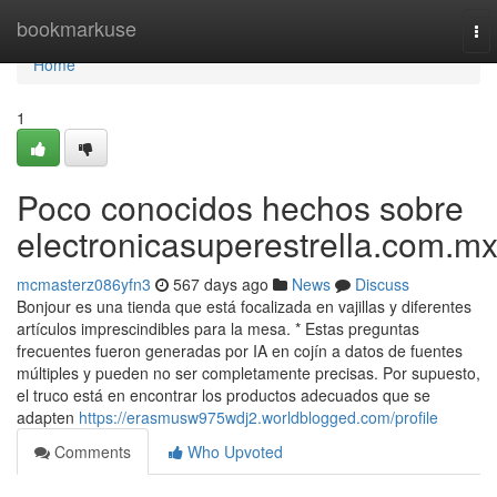
Home
bookmarkuse
To
nav
Home
1
Poco conocidos hechos sobre
electronicasuperestrella.com.mx
mcmasterz086yfn3
567 days ago
News
Discuss
Bonjour es una tienda que está focalizada en vajillas y diferentes
artículos imprescindibles para la mesa. * Estas preguntas
frecuentes fueron generadas por IA en cojín a datos de fuentes
múltiples y pueden no ser completamente precisas. Por supuesto,
el truco está en encontrar los productos adecuados que se
adapten
https://erasmusw975wdj2.worldblogged.com/profile
Comments
Who Upvoted