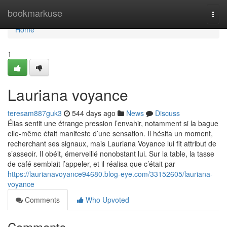
Home
bookmarkuse
Togg
navi
Home
1
Lauriana voyance
teresam887guk3
544 days ago
News
Discuss
Élias sentit une étrange pression l’envahir, notamment si la bague
elle-même était manifeste d’une sensation. Il hésita un moment,
recherchant ses signaux, mais Lauriana Voyance lui fit attribut de
s’asseoir. Il obéit, émerveillé nonobstant lui. Sur la table, la tasse
de café semblait l’appeler, et il réalisa que c’était par
https://laurianavoyance94680.blog-eye.com/33152605/lauriana-
voyance
Comments
Who Upvoted
Comments