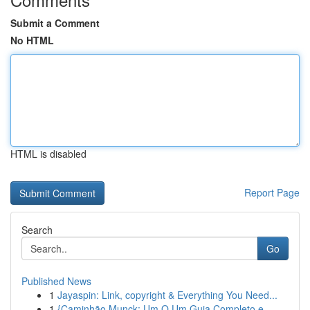
Submit a Comment
No HTML
HTML is disabled
Report Page
Search
Go
Published News
1
Jayaspin: Link, copyright & Everything You Need...
1
{Caminhão Munck: Um O Um Guia Completo e