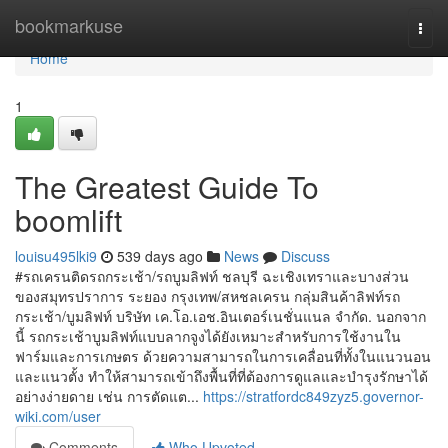
Home
bookmarkuse
Togg
navi
Home
1
The Greatest Guide To
boomlift
louisu495lki9
539 days ago
News
Discuss
#รถเครนติดรถกระเช้า/รถบูมลิฟท์ ชลบุรี ฉะเชิงเทราและบางส่วน
ของสมุทรปราการ ระยอง กรุงเทพ/สหชลเครน กลุ่มสินค้าลิฟท์รถ
กระเช้า/บูมลิฟท์ บริษัท เค.โอ.เอช.อินเตอร์เนชั่นแนล จำกัด. นอกจาก
นี้ รถกระเช้าบูมลิฟท์แบบลากจูงได้ยังเหมาะสำหรับการใช้งานใน
ฟาร์มและการเกษตร ด้วยความสามารถในการเคลื่อนที่ทั้งในแนวนอน
และแนวตั้ง ทำให้สามารถเข้าถึงพื้นที่ที่ต้องการดูแลและบำรุงรักษาได้
อย่างง่ายดาย เช่น การตัดแต...
https://stratfordc849zyz5.governor-
wiki.com/user
Comments
Who Upvoted