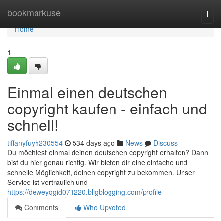
Home
bookmarkuse
Togg
navi
Home
1
Einmal einen deutschen
copyright kaufen - einfach und
schnell!
tiffanyfuyh230554
534 days ago
News
Discuss
Du möchtest einmal deinen deutschen copyright erhalten? Dann
bist du hier genau richtig. Wir bieten dir eine einfache und
schnelle Möglichkeit, deinen copyright zu bekommen. Unser
Service ist vertraulich und
https://deweyqgid071220.bligblogging.com/profile
Comments
Who Upvoted