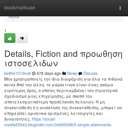
Home
bookmarkuse
Togg
navi
Home
1
Details, Fiction and προωθηση
ιστοσελιδων
keithe107dnv6
478 days ago
News
Discuss
Μην χρησιμοποιείς την ίδια διαφήμιση για όλα τα πιθανά
κοινά Από την άλλη, το μάρκετινγκ είναι ένας ακόμα
ευρύτερος όρος, ο οποίος περιλαμβάνει τον στρατηγικό
σχεδιασμό μιας επιχείρησης, με σκοπό την
αποτελεσματικότερη προσέλκυση πελατών. Η μη
συγκατάθεση ή η ανάκληση της συγκατάθεσης, μπορεί να
επηρεάσει αρνητικά ορισμένες λειτουργίες και
δυνατότητες.
https://social-
media55543.bloginder.com/34895088/5-simple-statements-