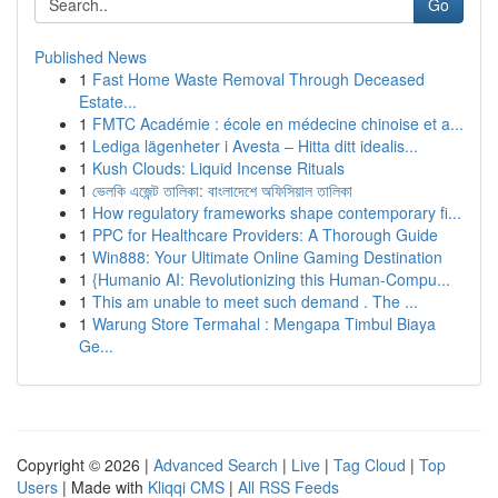
Go
Published News
1
Fast Home Waste Removal Through Deceased
Estate...
1
FMTC Académie : école en médecine chinoise et a...
1
Lediga lägenheter i Avesta – Hitta ditt idealis...
1
Kush Clouds: Liquid Incense Rituals
1
ভেলকি এজেন্ট তালিকা: বাংলাদেশে অফিসিয়াল তালিকা
1
How regulatory frameworks shape contemporary fi...
1
PPC for Healthcare Providers: A Thorough Guide
1
Win888: Your Ultimate Online Gaming Destination
1
{Humanio AI: Revolutionizing this Human-Compu...
1
This am unable to meet such demand . The ...
1
Warung Store Termahal : Mengapa Timbul Biaya
Ge...
Copyright © 2026 |
Advanced Search
|
Live
|
Tag Cloud
|
Top
Users
| Made with
Kliqqi CMS
|
All RSS Feeds