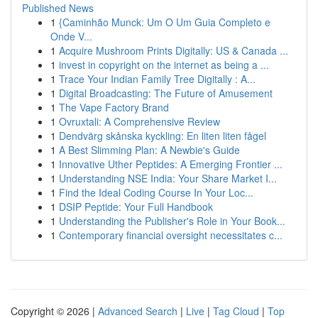
Published News
1
{Caminhão Munck: Um O Um Guia Completo e
Onde V...
1
Acquire Mushroom Prints Digitally: US & Canada ...
1
invest in copyright on the internet as being a ...
1
Trace Your Indian Family Tree Digitally : A...
1
Digital Broadcasting: The Future of Amusement
1
The Vape Factory Brand
1
Ovruxtali: A Comprehensive Review
1
Dendvärg skånska kyckling: En liten liten fågel
1
A Best Slimming Plan: A Newbie's Guide
1
Innovative Uther Peptides: A Emerging Frontier ...
1
Understanding NSE India: Your Share Market I...
1
Find the Ideal Coding Course In Your Loc...
1
DSIP Peptide: Your Full Handbook
1
Understanding the Publisher's Role in Your Book...
1
Contemporary financial oversight necessitates c...
Copyright © 2026 |
Advanced Search
|
Live
|
Tag Cloud
|
Top