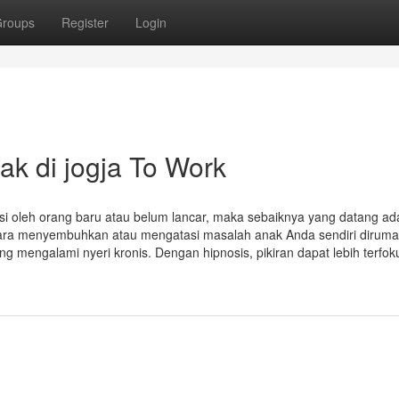
roups
Register
Login
ak di jogja To Work
kasi oleh orang baru atau belum lancar, maka sebaiknya yang datang ad
cara menyembuhkan atau mengatasi masalah anak Anda sendiri diruma
 mengalami nyeri kronis. Dengan hipnosis, pikiran dapat lebih terfok