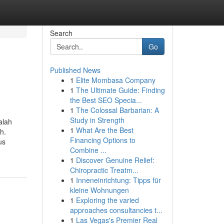
Search
Go
Published News
1
Elite Mombasa Company
1
The Ultimate Guide: Finding
the Best SEO Specia...
1
The Colossal Barbarian: A
Study in Strength
alah
1
What Are the Best
h.
Financing Options to
us
Combine ...
1
Discover Genuine Relief:
Chiropractic Treatm...
1
Inneneinrichtung: Tipps für
kleine Wohnungen
1
Exploring the varied
approaches consultancies t...
1
Las Vegas's Premier Real