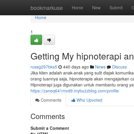
Home
bookmarkuse
Home
New
Submit
G
Home
1
Getting My hipnoterapi an
russg297bks5
440 days ago
News
Discuss
Jika klien adalah anak-anak yang sulit diajak komuni
orang tuannya saja, hipnoterapis akan mengajarkan 
Hipnoterapi juga digunakan untuk membantu orang yang
https://zaneq641mvd9.mybuzzblog.com/profile
Comments
Who Upvoted
Comments
Submit a Comment