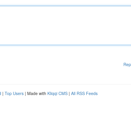
Rep
d
|
Top Users
| Made with
Kliqqi CMS
|
All RSS Feeds