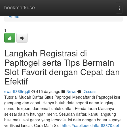
Home
bookmarkuse
Togg
navi
Home
1
Langkah Registrasi di
Papitogel serta Tips Bermain
Slot Favorit dengan Cepat dan
Efektif
ewartt369rqq5
415 days ago
News
Discuss
Tutorial Mudah Daftar Situs Papitogel Mendaftar di Papitogel kini
gampang dan cepat. Hanya butuh data seperti nama lengkap,
nomor telepon, dan email untuk daftar. Pendaftaran biasanya
selesai dalam hitungan menit. Sesudah daftar, kamu langsung
bisa main slot gacor yang tersedia. Isi data dengan benar supaya
verifikasi lancar. Cara Main Slot
https://papitogeldaftar88370.get-