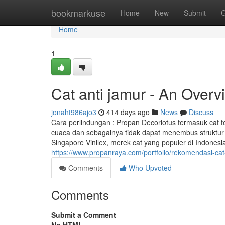
Home
bookmarkuse
Home
New
Submit
G
Home
1
Cat anti jamur - An Overv
jonaht986ajo3
414 days ago
News
Discuss
Cara perlindungan : Propan Decorlotus termasuk cat t
cuaca dan sebagainya tidak dapat menembus struktur t
Singapore Vinilex, merek cat yang populer di Indone
https://www.propanraya.com/portfolio/rekomendasi-cat-
Comments
Who Upvoted
Comments
Submit a Comment