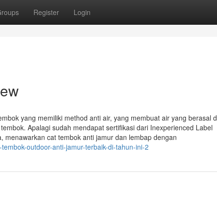
roups
Register
Login
iew
embok yang memiliki method anti air, yang membuat air yang berasal d
embok. Apalagi sudah mendapat sertifikasi dari Inexperienced Label
sia, menawarkan cat tembok anti jamur dan lembap dengan
tembok-outdoor-anti-jamur-terbaik-di-tahun-ini-2