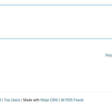
Rep
d
|
Top Users
| Made with
Kliqqi CMS
|
All RSS Feeds