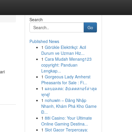
Search
Go
Published News
1
Görükle Elektrikçi: Acil
Durum ve Uzman Hiz...
1
Cara Mudah Menang123
copyright: Panduan
Lengkap...
ari
1
Gorgeous Lady Amherst
Pheasants for Sale : Fi...
1
ผลบอลสด: อัปเดตสกอร์ล่าสุด
ทุกคู่!
1
nohuwin – Đăng Nhập
Nhanh, Khám Phá Kho Game
Đ...
1
88i Casino: Your Ultimate
Online Gaming Destina...
1
Slot Gacor Terpercaya: