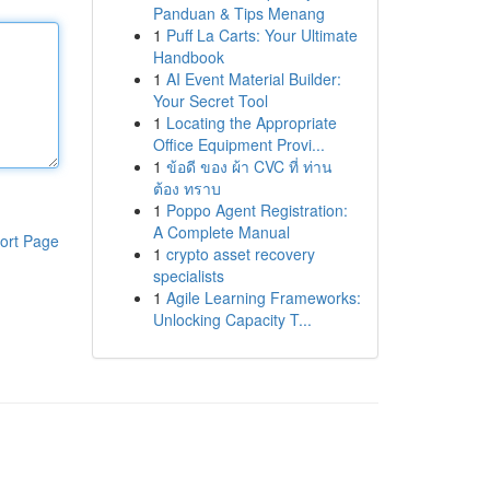
Panduan & Tips Menang
1
Puff La Carts: Your Ultimate
Handbook
1
AI Event Material Builder:
Your Secret Tool
1
Locating the Appropriate
Office Equipment Provi...
1
ข้อดี ของ ผ้า CVC ที่ ท่าน
ต้อง ทราบ
1
Poppo Agent Registration:
A Complete Manual
ort Page
1
crypto asset recovery
specialists
1
Agile Learning Frameworks:
Unlocking Capacity T...