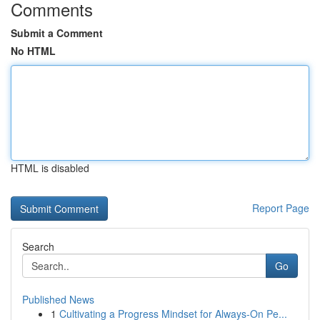
Comments
Submit a Comment
No HTML
HTML is disabled
Report Page
Search
Go
Published News
1
Cultivating a Progress Mindset for Always‑On Pe...