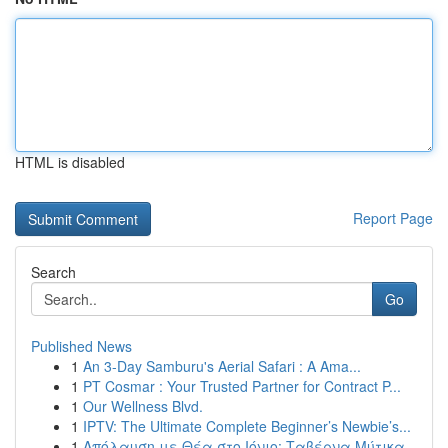
HTML is disabled
Report Page
Search
Go
Published News
1
An 3-Day Samburu's Aerial Safari : A Ama...
1
PT Cosmar : Your Trusted Partner for Contract P...
1
Our Wellness Blvd.
1
IPTV: The Ultimate Complete Beginner’s Newbie’s...
1
Απόλαυση με Θέα στο Ιόνιο: Ταβέρνα Μύτικα