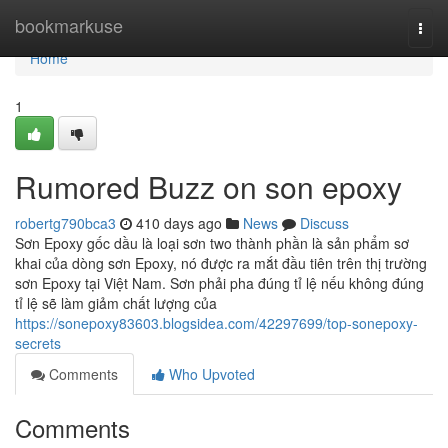
Home
bookmarkuse
Togg
navi
Home
1
Rumored Buzz on son epoxy
robertg790bca3
410 days ago
News
Discuss
Sơn Epoxy gốc dầu là loại sơn two thành phần là sản phẩm sơ
khai của dòng sơn Epoxy, nó được ra mắt đầu tiên trên thị trường
sơn Epoxy tại Việt Nam. Sơn phải pha đúng tỉ lệ nếu không đúng
tỉ lệ sẽ làm giảm chất lượng của
https://sonepoxy83603.blogsidea.com/42297699/top-sonepoxy-
secrets
Comments
Who Upvoted
Comments