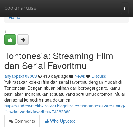
Home
bookmarkuse
Togg
navi
Home
1
Tontonesia: Streaming Film
dan Serial Favoritmu
anyabpsx108003
410 days ago
News
Discuss
Yuk rasakan koleksi film dan serial favoritmu dengan mudah di
Tontonesia. Dengan ribuan pilihan dari berbagai genre, kamu
pasti akan menemukan sesuatu yang seru untuk ditonton. Mulai
dari serial komedi hingga dokumen,
https://andrewmbkb778629.blogolize.com/tontonesia-streaming-
film-dan-serial-favoritmu-74383880
Comments
Who Upvoted