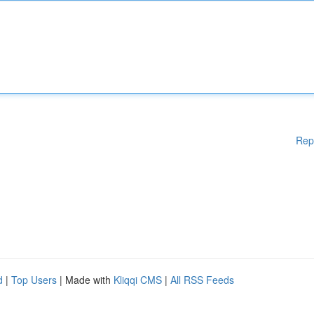
Rep
d
|
Top Users
| Made with
Kliqqi CMS
|
All RSS Feeds