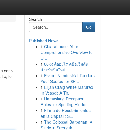
Search
Go
Published News
1
Clearahouse: Your
Comprehensive Overview to
U...
1
88kk คืออะไร คู่มือเริ่มต้น
สำหรับมือใหม่
ge sans
1
Eskom & Industrial Tenders:
ite, le
Your Source for 6R ...
1
Elijah Craig White Matured
In Vessel: A Th...
1
Unmasking Deception :
Rules for Spotting Hidden...
1
Firma de Recubrimientos
en la Capital : S...
1
The Colossal Barbarian: A
Study in Strength