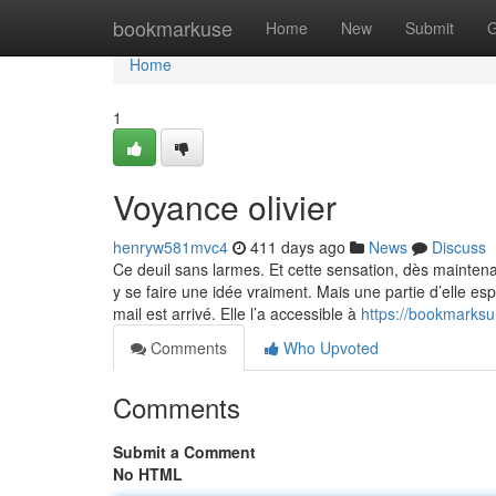
Home
bookmarkuse
Home
New
Submit
G
Home
1
Voyance olivier
henryw581mvc4
411 days ago
News
Discuss
Ce deuil sans larmes. Et cette sensation, dès mainten
y se faire une idée vraiment. Mais une partie d’elle es
mail est arrivé. Elle l’a accessible à
https://bookmarksu
Comments
Who Upvoted
Comments
Submit a Comment
No HTML