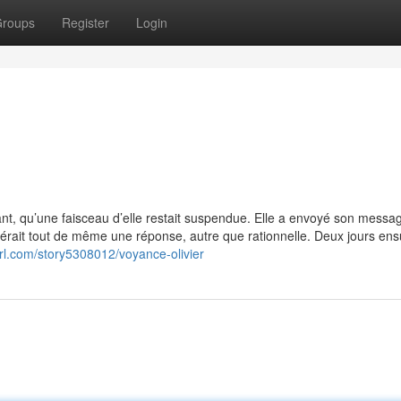
roups
Register
Login
ant, qu’une faisceau d’elle restait suspendue. Elle a envoyé son messa
pérait tout de même une réponse, autre que rationnelle. Deux jours ensu
rl.com/story5308012/voyance-olivier