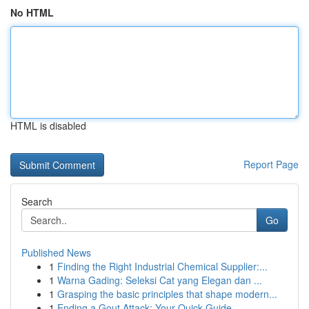
No HTML
HTML is disabled
Report Page
Search
Go
Published News
1
Finding the Right Industrial Chemical Supplier:...
1
Warna Gading: Seleksi Cat yang Elegan dan ...
1
Grasping the basic principles that shape modern...
1
Ending a Gout Attack: Your Quick Guide