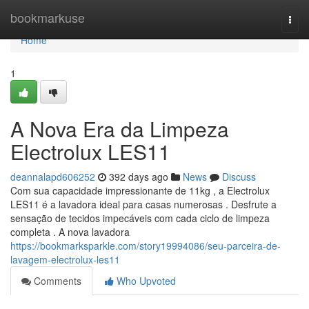
Home
bookmarkuse
Togg
navi
Home
1
A Nova Era da Limpeza
Electrolux LES11
deannalapd606252
392 days ago
News
Discuss
Com sua capacidade impressionante de 11kg , a Electrolux
LES11 é a lavadora ideal para casas numerosas . Desfrute a
sensação de tecidos impecáveis com cada ciclo de limpeza
completa . A nova lavadora
https://bookmarksparkle.com/story19994086/seu-parceira-de-
lavagem-electrolux-les11
Comments
Who Upvoted