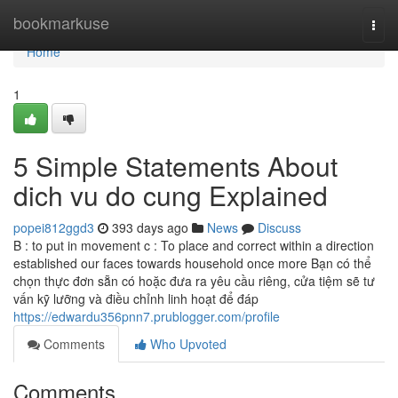
Home
bookmarkuse
Togg
navi
Home
1
5 Simple Statements About
dich vu do cung Explained
popei812ggd3
393 days ago
News
Discuss
B : to put in movement c : To place and correct within a direction
established our faces towards household once more Bạn có thể
chọn thực đơn sẵn có hoặc đưa ra yêu cầu riêng, cửa tiệm sẽ tư
vấn kỹ lưỡng và điều chỉnh linh hoạt để đáp
https://edwardu356pnn7.prublogger.com/profile
Comments
Who Upvoted
Comments