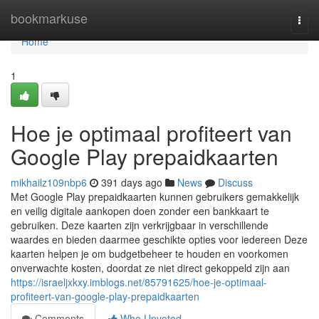
Home
bookmarkuse
Togg
navi
Home
1
Hoe je optimaal profiteert van
Google Play prepaidkaarten
mikhailz109nbp6
391 days ago
News
Discuss
Met Google Play prepaidkaarten kunnen gebruikers gemakkelijk
en veilig digitale aankopen doen zonder een bankkaart te
gebruiken. Deze kaarten zijn verkrijgbaar in verschillende
waardes en bieden daarmee geschikte opties voor iedereen Deze
kaarten helpen je om budgetbeheer te houden en voorkomen
onverwachte kosten, doordat ze niet direct gekoppeld zijn aan
https://israeljxkxy.imblogs.net/85791625/hoe-je-optimaal-
profiteert-van-google-play-prepaidkaarten
Comments
Who Upvoted