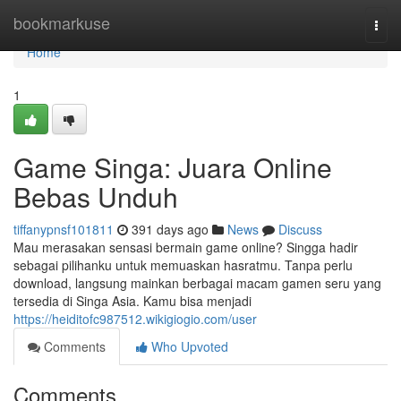
Home
bookmarkuse
Togg
navi
Home
1
Game Singa: Juara Online
Bebas Unduh
tiffanypnsf101811
391 days ago
News
Discuss
Mau merasakan sensasi bermain game online? Singga hadir
sebagai pilihanku untuk memuaskan hasratmu. Tanpa perlu
download, langsung mainkan berbagai macam gamen seru yang
tersedia di Singa Asia. Kamu bisa menjadi
https://heiditofc987512.wikigiogio.com/user
Comments
Who Upvoted
Comments