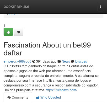
Home
bookmarkuse
Togg
navi
Home
1
Fascination About unibet99
daftar
emperorx468ydg5
391 days ago
News
Discuss
O Unibet99 tem ganhado destaque entre os entusiastas de
apostas e jogos on the web por oferecer uma experiência
completa, segura e repleta de entretenimento. A plataforma se
destaca por sua interface intuitiva, vasta gama de jogos e
compromisso com a segurança e responsabilidade do jogador.
Um dos principais atrativos
https://filescave.com/
Comments
Who Upvoted