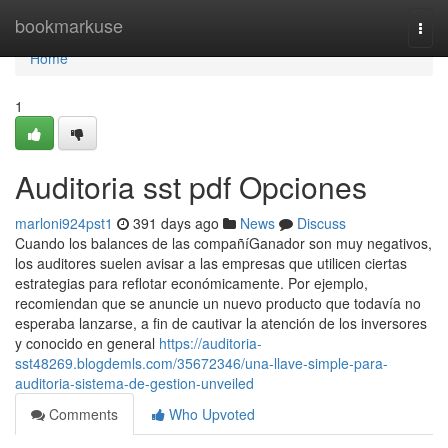
Home
bookmarkuse
Togg
navi
Home
1
Auditoria sst pdf Opciones
marloni924pst1
391 days ago
News
Discuss
Cuando los balances de las compañíGanador son muy negativos,
los auditores suelen avisar a las empresas que utilicen ciertas
estrategias para reflotar económicamente. Por ejemplo,
recomiendan que se anuncie un nuevo producto que todavía no
esperaba lanzarse, a fin de cautivar la atención de los inversores
y conocido en general
https://auditoria-
sst48269.blogdemls.com/35672346/una-llave-simple-para-
auditoria-sistema-de-gestion-unveiled
Comments
Who Upvoted