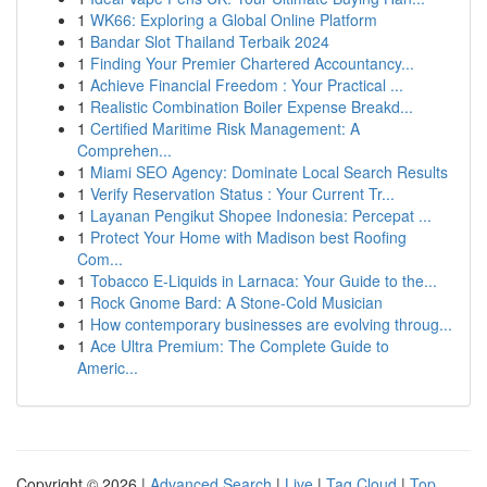
1
WK66: Exploring a Global Online Platform
1
Bandar Slot Thailand Terbaik 2024
1
Finding Your Premier Chartered Accountancy...
1
Achieve Financial Freedom : Your Practical ...
1
Realistic Combination Boiler Expense Breakd...
1
Certified Maritime Risk Management: A
Comprehen...
1
Miami SEO Agency: Dominate Local Search Results
1
Verify Reservation Status : Your Current Tr...
1
Layanan Pengikut Shopee Indonesia: Percepat ...
1
Protect Your Home with Madison best Roofing
Com...
1
Tobacco E-Liquids in Larnaca: Your Guide to the...
1
Rock Gnome Bard: A Stone-Cold Musician
1
How contemporary businesses are evolving throug...
1
Ace Ultra Premium: The Complete Guide to
Americ...
Copyright © 2026 |
Advanced Search
|
Live
|
Tag Cloud
|
Top