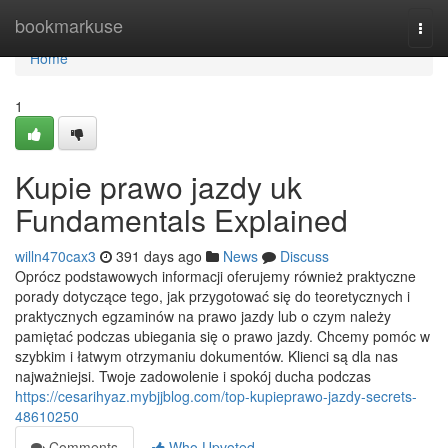
Home
bookmarkuse
Togg
navi
Home
1
Kupie prawo jazdy uk
Fundamentals Explained
willn470cax3
391 days ago
News
Discuss
Oprócz podstawowych informacji oferujemy również praktyczne
porady dotyczące tego, jak przygotować się do teoretycznych i
praktycznych egzaminów na prawo jazdy lub o czym należy
pamiętać podczas ubiegania się o prawo jazdy. Chcemy pomóc w
szybkim i łatwym otrzymaniu dokumentów. Klienci są dla nas
najważniejsi. Twoje zadowolenie i spokój ducha podczas
https://cesarihyaz.mybjjblog.com/top-kupieprawo-jazdy-secrets-
48610250
Comments
Who Upvoted