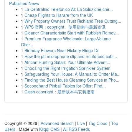
Published News
1
La Centralino Telefonico AI: La Soluzione che...
1
Cheap Flights to Harare from the UK
1
Why Property Owners Trust Richland Tree Cutting...
1
WPS 官网：copyright、使用指南与最新资讯
1
Cleaner Characteristic Start with Rubbish Remov...
1
Premium Fragrance Wholesale: Large-Volume
Offer...
1
Birthday Flowers Near Hickory Ridge Dr
1
How the ptt microphone clip and reinforced cabl...
1
African Hunting Safari: Your Ultimate Advent...
1
Choosing the Right Irrigation Sprinkler System
1
Safeguarding Your House: A Manual to Critter Ma...
1
Finding the Best House Cleaning Services in Pho...
1
Secondhand Pinball Tables for Offer: Find...
1
Clash copyright：最新版本与安装指南
Copyright © 2026 |
Advanced Search
|
Live
|
Tag Cloud
|
Top
Users
| Made with
Kliqqi CMS
|
All RSS Feeds