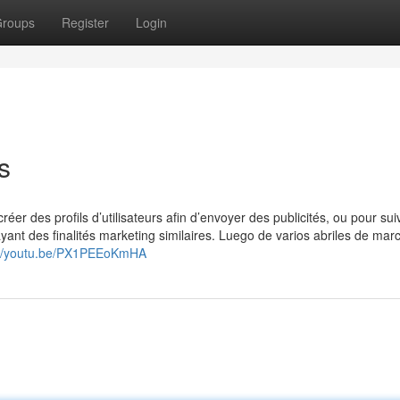
roups
Register
Login
s
éer des profils d’utilisateurs afin d’envoyer des publicités, ou pour sui
 ayant des finalités marketing similaires. Luego de varios abriles de ma
://youtu.be/PX1PEEoKmHA