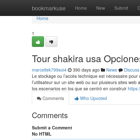
Home
bookmarkuse
Home
New
Submit
G
Home
1
Tour shakira usa Opcione
marcellek799soi4
390 days ago
News
Discuss
Le stockage ou l’accès technique est nécessaire pour cr
l’utilisateur sur un site web ou sur plusieurs sites web
los escenarios en los que se centró en construir
https
Comments
Who Upvoted
Comments
Submit a Comment
No HTML