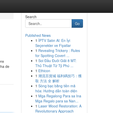
Search
Go
Published News
1
İPTV Satın Al: En İyi
Seçenekler ve Fiyatlar
1
Revealing Trickery : Rules
for Spotting Covert ...
1
Soi Đầu Đuôi Giải 8 MT:
vre
Thủ Thuật Từ Tỷ Phú ...
rcha de
1
Ethicon
1
潮流百貨城 福利碼技巧：獲
取 方法 全 解析
1
Sòng bạc bằng tiền mã
hóa: Hướng dẫn toàn diện
1
Mga Regalong Para sa Ina
Mga Regalo para sa Nan...
1
Laser Wood Restoration: A
Revolutionary Approach