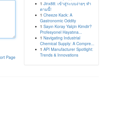
1
Jinx88: เข้าสู่ระบบง่ายๆ ทำ
ตามนี้!
1
Cheeze Kack: A
Gastronomic Oddity
1
Sayın Koray Yalçin Kimdir?
Profesyonel Hayatına...
1
Navigating Industrial
Chemical Supply: A Compre...
1
API Manufacturer Spotlight:
Trends & Innovations
ort Page