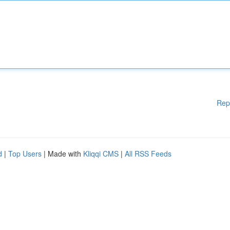
Rep
d
|
Top Users
| Made with
Kliqqi CMS
|
All RSS Feeds