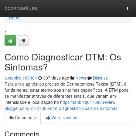
Home
bookmarkuse
Togg
navi
Home
1
Como Diagnosticar DTM: Os
Sintomas?
susanlxoj183404
387 days ago
News
Discuss
Para um diagnóstico preciso de Dermatomiose Toxica (DTM), é
fundamental estar atento aos sintomas específicos. A DTM pode
se manifestar através de diferentes sinais, que variam em
intensidade e localização no
https://ianbnlq047580.review-
blogger.com/57727305/dtm-diagnóstico-quais-os-sintomas
Comments
Who Upvoted
Comments