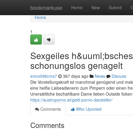
Home
bookmarkuse
Home
New
Submit
G
Home
1
Sexgeiles h&uuml;bsches
schonungslos genagelt
erino098cms7
367 days ago
News
Discuss
Die Vorstellungskraft ist manchmal genügend und male
eine heiße Liebesdienerin zum Pimpern oder einen free
Unersättliche bezhahlbare Dame lieben Outside ficke
https://austroporno.at/geld-porno-darsteller/
Comments
Who Upvoted
Comments