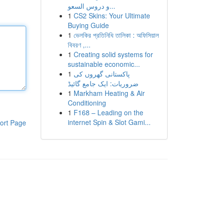
و دروس السعو...
1
CS2 Skins: Your Ultimate
Buying Guide
1
ভেলকির প্রতিনিধি তালিকা : অফিসিয়াল
বিবরণ ,...
1
Creating solid systems for
sustainable economic...
1
پاکستانی گھروں کی
ضروریات: ایک جامع گائیڈ
1
Markham Heating & Air
Conditioning
1
F168 – Leading on the
internet Spin & Slot Gami...
ort Page