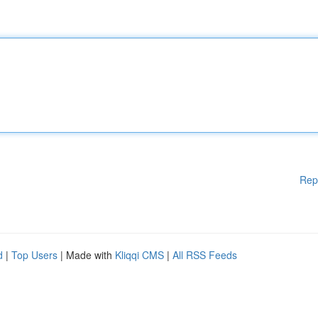
Rep
d
|
Top Users
| Made with
Kliqqi CMS
|
All RSS Feeds