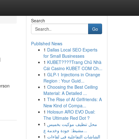
Search
Go
Published News
1
Dallas Local SEO Experts
n
for Small Businesses
1
KUBET????️Trang Chủ Nhà
Cái Casino KUBET COM Ch...
1
GLP-1 Injections in Orange
Region : Your Guid...
erson
1
Choosing the Best Ceiling
Material: A Detailed ...
1
The Rise of AI Girlfriends: A
New Kind of Compa...
1
Holosun ARO EVO Dual:
The Ultimate Red Dot ?
1
محل تنظيف موكيت بخميس
مشيط: جودة وخدمة ع...
1
الشاشات التفاعلية في لقاءات