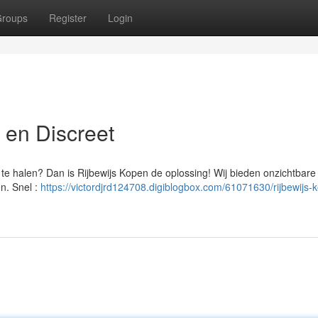
roups
Register
Login
l en Discreet
 te halen? Dan is Rijbewijs Kopen de oplossing! Wij bieden onzichtbare
en. Snel :
https://victordjrd124708.digiblogbox.com/61071630/rijbewijs-