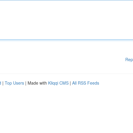
Rep
d
|
Top Users
| Made with
Kliqqi CMS
|
All RSS Feeds