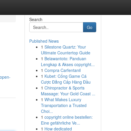
Search
Go
Published News
1
Silestone Quartz: Your
Ultimate Countertop Guide
1
Belawantoto: Panduan
Lengkap & Akses copyright...
1
Compra Carfentanil
1
Kubet: Cổng Game Cá
kopen-
Cược Đẳng Cấp Hàng Đầu
1
Chiropractor & Sports
Massage: Your Gold Coast ...
1
What Makes Luxury
Transportation a Trusted
Choi...
1
copyright online bestellen:
Eine gefährliche Ve...
1
How dedicated