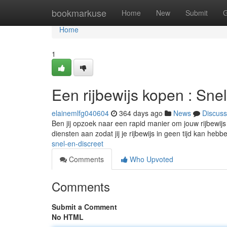
Home
bookmarkuse
Home
New
Submit
G
Home
1
Een rijbewijs kopen : Sne
elainemlfg040604
364 days ago
News
Discuss
Ben jij opzoek naar een rapid manier om jouw rijbewijs
diensten aan zodat jij je rijbewijs in geen tijd kan hebb
snel-en-discreet
Comments
Who Upvoted
Comments
Submit a Comment
No HTML