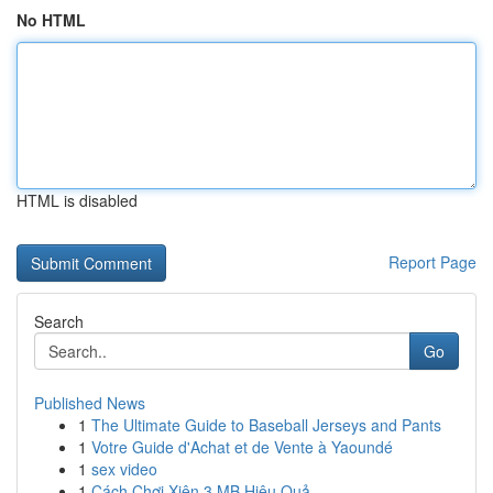
No HTML
HTML is disabled
Report Page
Search
Go
Published News
1
The Ultimate Guide to Baseball Jerseys and Pants
1
Votre Guide d'Achat et de Vente à Yaoundé
1
sex video
1
Cách Chơi Xiên 3 MB Hiệu Quả