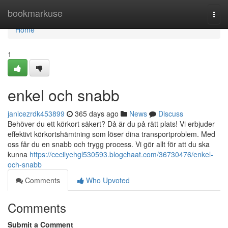
Home
bookmarkuse
Togg
navi
Home
1
enkel och snabb
janicezrdk453899
365 days ago
News
Discuss
Behöver du ett körkort säkert? Då är du på rätt plats! Vi erbjuder
effektivt körkortshämtning som löser dina transportproblem. Med
oss får du en snabb och trygg process. Vi gör allt för att du ska
kunna
https://cecilyehgl530593.blogchaat.com/36730476/enkel-
och-snabb
Comments
Who Upvoted
Comments
Submit a Comment