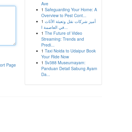
Ave
1
Safeguarding Your Home: A
Overview to Pest Cont...
1
أميز شركات نقل وتعبئة الأثاث
في العاصمة ا...
1
The Future of Video
Streaming: Trends and
Predi...
1
Taxi Noida to Udaipur Book
Your Ride Now
1
Sv388 Museumayam:
ort Page
Panduan Detail Sabung Ayam
Da...