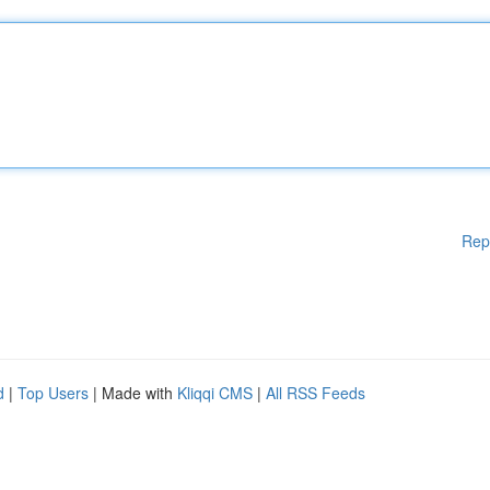
Rep
d
|
Top Users
| Made with
Kliqqi CMS
|
All RSS Feeds