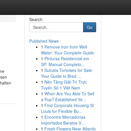
Search
Go
Published News
1
Remove Iron from Well
Water: Your Complete Guide
1
Pinturas Residencial em
SP: Manual Completo...
1
Sulcata Tortoises for Sale:
ine
Your Guide to Bred ...
rsen
1
Nền Tảng Giải Trí Trực
halten
Tuyến Số 1 Việt Nam
1
When Are You Able To Sell
a Pup? Established Ye...
1
Find Corporate Housing St
Louis for Flexible Bu...
1
Encontre Mercadorias
Importados Baratos V...
1
Fresh Flowers Near Atlantic