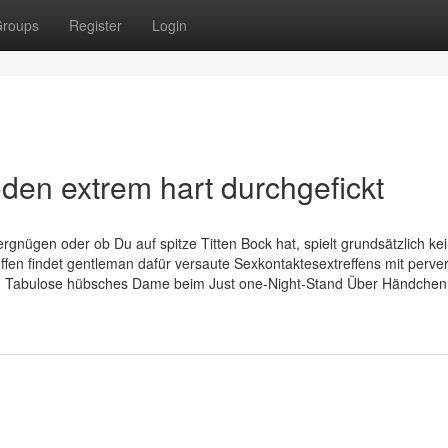
roups
Register
Login
den extrem hart durchgefickt
ergnügen oder ob Du auf spitze Titten Bock hat, spielt grundsätzlich ke
effen findet gentleman dafür versaute Sexkontaktesextreffens mit perve
en. Tabulose hübsches Dame beim Just one-Night-Stand Über Händchen