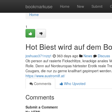
Home
bookmarkuse
Home
New
Submit
G
Home
1
Hot Biest wird auf dem Bo
joshuao371nzq1
363 days ago
News
Discuss
Ob person auf rasierte Fickschlitze, knackige anales V
Rolle. Denn auf Nordeuropas härtester Erotik reale Tr
Cougars, die nur zu gerne knallhart gepimpert werd
https://www.austromilf.at/
Comments
Who Upvoted
Comments
Submit a Comment