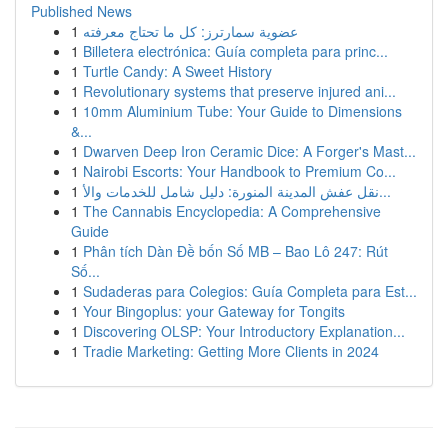
Published News
1
عضوية سمارترز: كل ما تحتاج معرفته
1
Billetera electrónica: Guía completa para princ...
1
Turtle Candy: A Sweet History
1
Revolutionary systems that preserve injured ani...
1
10mm Aluminium Tube: Your Guide to Dimensions
&...
1
Dwarven Deep Iron Ceramic Dice: A Forger's Mast...
1
Nairobi Escorts: Your Handbook to Premium Co...
1
نقل عفش المدينة المنورة: دليل شامل للخدمات والأ...
1
The Cannabis Encyclopedia: A Comprehensive
Guide
1
Phân tích Dàn Đề bốn Số MB – Bao Lô 247: Rút
Số...
1
Sudaderas para Colegios: Guía Completa para Est...
1
Your Bingoplus: your Gateway for Tongits
1
Discovering OLSP: Your Introductory Explanation...
1
Tradie Marketing: Getting More Clients in 2024