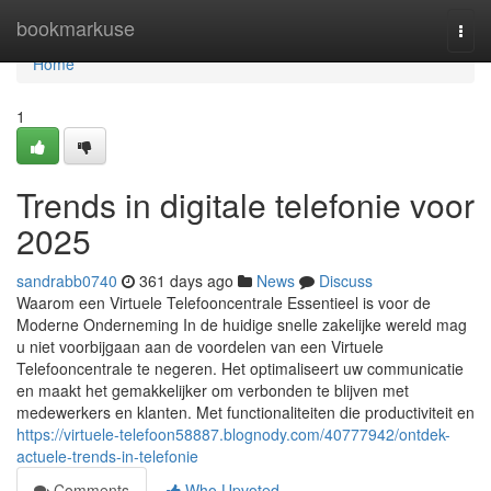
Home
bookmarkuse
Togg
navi
Home
1
Trends in digitale telefonie voor
2025
sandrabb0740
361 days ago
News
Discuss
Waarom een Virtuele Telefooncentrale Essentieel is voor de
Moderne Onderneming In de huidige snelle zakelijke wereld mag
u niet voorbijgaan aan de voordelen van een Virtuele
Telefooncentrale te negeren. Het optimaliseert uw communicatie
en maakt het gemakkelijker om verbonden te blijven met
medewerkers en klanten. Met functionaliteiten die productiviteit en
https://virtuele-telefoon58887.blognody.com/40777942/ontdek-
actuele-trends-in-telefonie
Comments
Who Upvoted