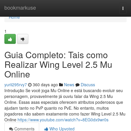
Home
bookmarkuse
Togg
navi
Home
1
Guia Completo: Tais como
Realizar Wing Level 2.5 Mu
Online
yurii295rvy7
360 days ago
News
Discuss
Introdução Se você joga Mu Online e está buscando evoluir seu
personagem, provavelmente já ouviu falar da Wing 2.5 Mu
Online. Essas asas especiais oferecem atributos poderosos que
ajudam tanto no PvP quanto no PvE. No entanto, muitos
jogadores não sabem exatamente como fazer Wing Level 2.5 Mu
Online
https://www.youtube.com/watch?v=8EG0dx9wr0s
Comments
Who Upvoted