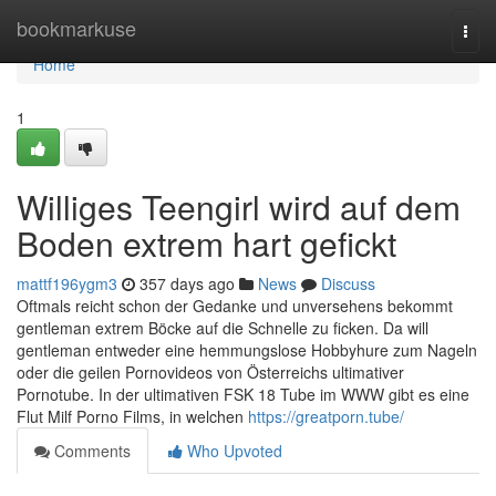
Home
bookmarkuse
Togg
navi
Home
1
Williges Teengirl wird auf dem
Boden extrem hart gefickt
mattf196ygm3
357 days ago
News
Discuss
Oftmals reicht schon der Gedanke und unversehens bekommt
gentleman extrem Böcke auf die Schnelle zu ficken. Da will
gentleman entweder eine hemmungslose Hobbyhure zum Nageln
oder die geilen Pornovideos von Österreichs ultimativer
Pornotube. In der ultimativen FSK 18 Tube im WWW gibt es eine
Flut Milf Porno Films, in welchen
https://greatporn.tube/
Comments
Who Upvoted