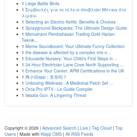
1
Liege Battle Birds
1
Συμβουλές για το τέλειο σουβλάκι Μύτικα στο
λιμάνι
1
Selecting an Electric Kettle: Benefits & Choices
1
Sprayground Backpacks: The Ultimate Design Guide
1
Memahami Pembahasan Trading Gold Harian:
Teknik...
1
Meme Soundboard: Your Ultimate Funny Collection
1
the disease is affected by a complex mix o...
1
Educastle Nursery: Your Child's First Steps in ...
1
24 Hour Electrician Lane Cove North Supporting ...
1
Enhance Your Career: APM Certifications in the UK
1
商小信app：安全吗？
1
Unboxing Wellness : A Medicinal Patch Set ...
1
Orca Pro IPTV : Le Guide Complet
1
Iwaata Gun: A Lingering Threat
Copyright © 2026 |
Advanced Search
|
Live
|
Tag Cloud
|
Top
Users
| Made with
Kliqqi CMS
|
All RSS Feeds