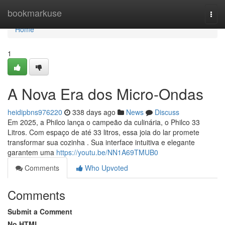
Home
bookmarkuse
Togg
navi
Home
1
A Nova Era dos Micro-Ondas
heidipbns976220
338 days ago
News
Discuss
Em 2025, a Philco lança o campeão da culinária, o Philco 33
Litros. Com espaço de até 33 litros, essa joia do lar promete
transformar sua cozinha . Sua interface intuitiva e elegante
garantem uma
https://youtu.be/NN1A69TMUB0
Comments
Who Upvoted
Comments
Submit a Comment
No HTML