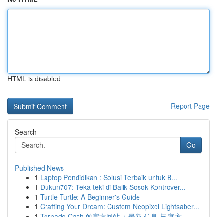
HTML is disabled
Report Page
Search
Go
Published News
1
Laptop Pendidikan : Solusi Terbaik untuk B...
1
Dukun707: Teka-teki di Balik Sosok Kontrover...
1
Turtle Turtle: A Beginner's Guide
1
Crafting Your Dream: Custom Neopixel Lightsaber...
1
Tornado Cash 的官方网站 ：最新 信息 与 官方...