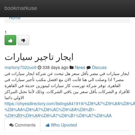
Home
bookmarkuse
Home
1
ايجار تاجير سيارات
marlony702zuo9
338 days ago
News
Discuss
ايجار سيارات في مصر بأقل سعر هل تبحث عن شركة ايجار سيارات في
مصر؟ اذا وصلت الي هنا فأنت الان مع افضل مكتب تأجير سيارات في
القاهرة. توفر شركة تورست كار سيارات ليموزين حديثة في القاهرة
للأفراد و الشركات بأقل سعر بين باقي الشركات. وذلك لأننا نحتل المراكز
الاولي دائما
https://ohyesdirectory.com/listings841919/%D8%A7%D9%8A%
%D8%AA%D8%A7%D8%AC%D9%8A%D8%B1-
%D8%B3%D9%8A%D8%A7%D8%B1%D8%A7%D8%AA
Comments
Who Upvoted