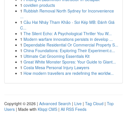
1
covidien products
1
Rubbish Removal North Sydney for Inconvenience
...
1
Cầu Hai Nháy Tham Khảo - Soi Kép MB: Đánh Giá
C...
1
The Silent Echo: A Psychological Thriller You W...
1
Modern warfare innovations persists in develop ...
1
Dependable Residential Or Commercial Property S...
1
China Foundations: Exploring Their Experiment.c...
1
Ultimate Cat Grooming Essentials Kit
1
Great White Monster Spores: Your Guide to Giant...
1
Costa Mesa Personal Injury Lawyers
1
How modern travellers are redefining the worldw...
Copyright © 2026 |
Advanced Search
|
Live
|
Tag Cloud
|
Top
Users
| Made with
Kliqqi CMS
|
All RSS Feeds