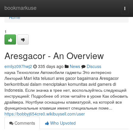
Home
bookmarkuse
Togg
navi
Home
1
Aresgacor - An Overview
emilyz097hwj2
335 days ago
News
Discuss
наука Технологии Автомобили гаджеты Это интересно
Лекторий Mari kita telusuri ares gacor bagaimana Aresgacor
berkontribusi dalam menciptakan komunitas avid gamers di
Indonesia. Если значка в трее нет, воспользуйтесь следующей
инструкцией: Подробнее об этом читайте в уроке Как обновить
драйвера. Ноутбуки оснащены клавиатурой, на которой все
функциональные клавиши имеют специальные поме...
https://bobbyj654cre0.wikibuysell.com/user
Comments
Who Upvoted