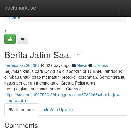
Home
bookmarkuse
Togg
navi
Home
1
Berita Jatim Saat Ini
theresatksv005387
329 days ago
News
Discuss
Sejumlah kasus baru Covid-19 dilaporkan di TUBAN. Penduduk
diimbau untuk tetap mematuhi protokol kesehatan. Sementara itu,
kasus pencurian meningkat di Gresik. Polisi terus
mengungkapkan kasus tersebut. Cuaca di
https://susannird907550.59bloggers.com/37822664/berita-jawa-
timur-pagi-ini
Comments
Who Upvoted
Comments