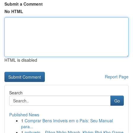
Submit a Comment
No HTML
HTML is disabled
Report Page
Search
Go
Published News
1
Comprar Bens Imóveis em o País: Seu Manual
para...
1
nohuwin – Đăng Nhập Nhanh, Khám Phá Kho Game