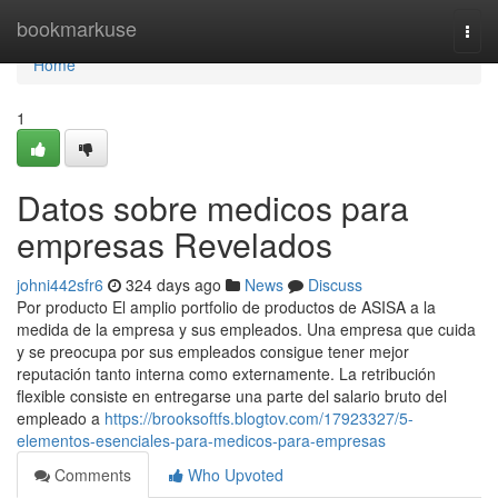
Home
bookmarkuse
Togg
navi
Home
1
Datos sobre medicos para
empresas Revelados
johni442sfr6
324 days ago
News
Discuss
Por producto El amplio portfolio de productos de ASISA a la
medida de la empresa y sus empleados. Una empresa que cuida
y se preocupa por sus empleados consigue tener mejor
reputación tanto interna como externamente. La retribución
flexible consiste en entregarse una parte del salario bruto del
empleado a
https://brooksoftfs.blogtov.com/17923327/5-
elementos-esenciales-para-medicos-para-empresas
Comments
Who Upvoted