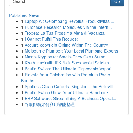
Go
Published News
1
Laptop AI: Gelombang Revolusi Produktivitas ...
1
Purchase Research Molecules Via the Intern...
1
Tropea: La Tua Prossima Meta di Vacanza
1
I Cannot Fulfill This Request
1
Acquire copyright Online Within The Country
1
Melbourne Plumber: Your Local Plumbing Experts
1
Mice's Kryptonite: Smells They Can't Stand
1
Kisah Inspiratif: IPK Naik Substansial Setelah ...
1
Boutiq Switch: The Ultimate Disposable Vapori...
1
Elevate Your Celebration with Premium Photo
Booths
1
Spotless Clean Carpets: Kingston, The Bellevill...
1
Boutiq Switch Glow: Your Ultimate Handbook
1
ERP Software: Streamlining A Business Operat...
1
谷歌邮箱如何利用智能整理