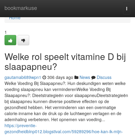
Home
bookmarkuse
Togg
navi
Home
1
Welke rol speelt vitamine D bij
slaapapneu?
gautamab689wpn1
306 days ago
News
Discuss
Welke Voeding Bij Slaapapneu?: Hun deskundigen weten welke
voeding slaapapneu kan verminderenWelke Voeding Bij
Slaapapneu?: Dieetstrategieën voor slaapapneuDieetstrategieën
bij slaapapneu kunnen diverse positieve effecten op de
gezondheid hebben. Het verminderen van een overmatige
calorie-inname kan de druk op de luchtwegen verlagen en de
ademhaling verbeteren. Het opnemen van voeding...
https://preventie-
gezondheidblnp012.blogstival.com/59289296/hoe-kan-ik-mijn-