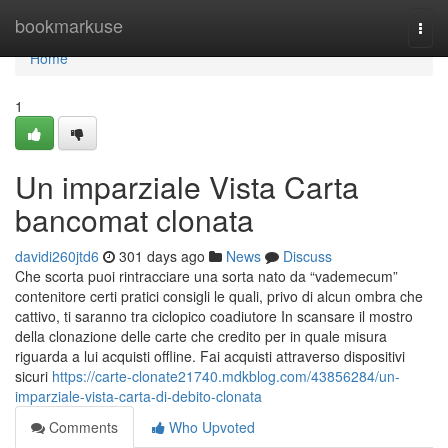
Home
bookmarkuse
Togg
navi
Home
1
Un imparziale Vista Carta
bancomat clonata
davidi260jtd6
301 days ago
News
Discuss
Che scorta puoi rintracciare una sorta nato da “vademecum”
contenitore certi pratici consigli le quali, privo di alcun ombra che
cattivo, ti saranno tra ciclopico coadiutore In scansare il mostro
della clonazione delle carte che credito per in quale misura
riguarda a lui acquisti offline. Fai acquisti attraverso dispositivi
sicuri
https://carte-clonate21740.mdkblog.com/43856284/un-
imparziale-vista-carta-di-debito-clonata
Comments
Who Upvoted