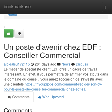
Home
bookmarkuse
Togg
navi
Home
1
Un poste d'avenir chez EDF :
Conseiller Commercial
albiealsu172415
264 days ago
News
Discuss
Le métier de spécialiste client EDF offre un cadre de travail
intéressant. En effet, il vous permettra de affirmer vos atouts dans
le domaine du conseil. Vous aurez l'occasion de s'investir avec
une clientèle
https://fr.youpijobs.com/comment-rediger-son-cv-
pour-le-poste-de-conseiller-commercial-chez-edf-sa/
Comments
Who Upvoted
Comments