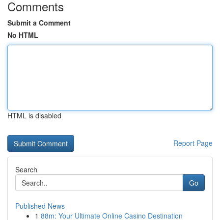
Comments
Submit a Comment
No HTML
HTML is disabled
Report Page
Search
Go
Published News
1
88m: Your Ultimate Online Casino Destination