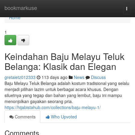
Home
bookmarkuse
Togg
navi
Home
1
Keindahan Baju Melayu Teluk
Belanga: Klasik dan Elegan
gretaietz012333
113 days ago
News
Discuss
Baju Melayu Teluk Belanga adalah kostum tradisional yang selalu
menjadi pilihan lazim untuk berbagai acara khusus. Dengan
siluetnya yang tegap dan bahan yang lembut, baju ini mampu
menonjolkan gayakan seorang pria.
https://hijabistahub.com/collections/baju-melayu-1/
Comments
Who Upvoted
Comments