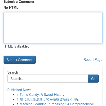
Submit a Comment
No HTML
HTML is disabled
Report Page
Search
Go
Published News
1
Turtle Candy: A Sweet History
1
靓号地址生成器：轻松获取波场靓号地址
1
Machine Learning Purchasing : A Comprehensive...