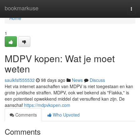
Home
bookmarkuse
Togg
navi
Home
1
MDPV kopen: Wat je moet
weten
saulkfsf555532
98 days ago
News
Discuss
Het via internet aanschaffen van MDPV is niet toegestaan en kan
grote juridische straffen. MDPV, ook wel bekend als "Flakka," is
een potentieel opwekkend middel dat versuffend kan zijn. De
aanschaf
https://mdpvkopen.com
Comments
Who Upvoted
Comments