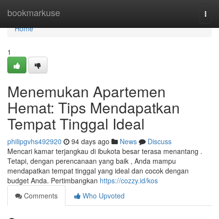
Home
bookmarkuse
Togg
navi
Home
1
Menemukan Apartemen
Hemat: Tips Mendapatkan
Tempat Tinggal Ideal
philipgvhs492920
94 days ago
News
Discuss
Mencari kamar terjangkau di ibukota besar terasa menantang .
Tetapi, dengan perencanaan yang baik , Anda mampu
mendapatkan tempat tinggal yang ideal dan cocok dengan
budget Anda. Pertimbangkan
https://cozzy.id/kos
Comments
Who Upvoted