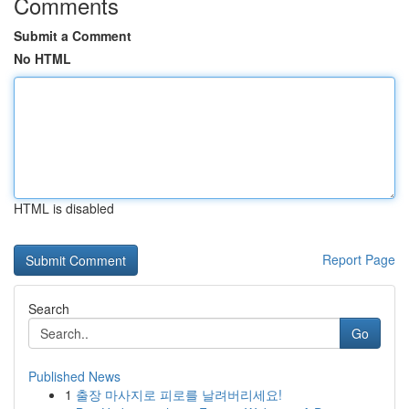
Comments
Submit a Comment
No HTML
HTML is disabled
Report Page
Search
Go
Published News
1
출장 마사지로 피로를 날려버리세요!