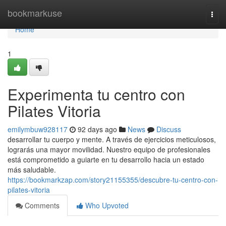
Home
bookmarkuse
Togg
navi
Home
1
Experimenta tu centro con
Pilates Vitoria
emilymbuw928117
92 days ago
News
Discuss
desarrollar tu cuerpo y mente. A través de ejercicios meticulosos,
lograrás una mayor movilidad. Nuestro equipo de profesionales
está comprometido a guiarte en tu desarrollo hacia un estado
más saludable.
https://bookmarkzap.com/story21155355/descubre-tu-centro-con-
pilates-vitoria
Comments
Who Upvoted